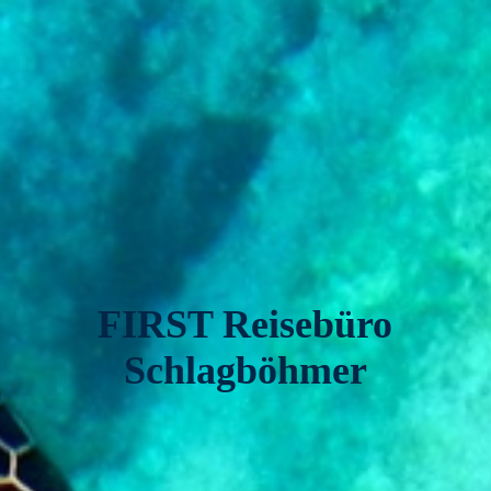
FIRST Reisebüro
Schlagböhmer