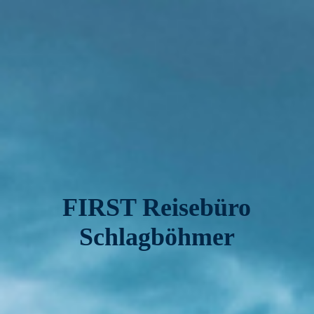
FIRST Reisebüro
Schlagböhmer